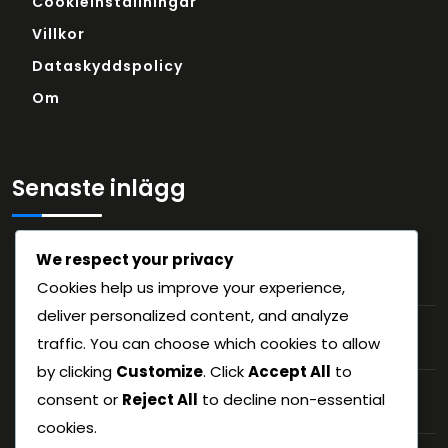
Cookieinställningar
Villkor
Dataskyddspolicy
Om
Senaste inlägg
We respect your privacy
Teamdynamik i 6-3-1-formationen:
Sammanhållning, kollektiv förståelse
Cookies help us improve your experience,
deliver personalized content, and analyze
Motståndaranalys för 6-3-1-formationen:
traffic. You can choose which cookies to allow
Förberedelse, sårbarhetsmålning
by clicking
Customize
. Click
Accept All
to
Lagarbete i 6-3-1-formationen:
consent or
Reject All
to decline non-essential
Spelarinteraktioner, gemensamt arbete
cookies.