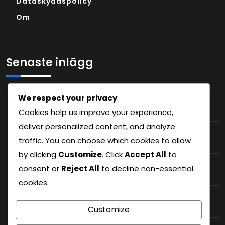
Dataskyddspolicy
Om
Senaste inlägg
We respect your privacy
Teamdynamik i 6-3-1-formationen:
Sammanhållning, kollektiv förståelse
Cookies help us improve your experience,
deliver personalized content, and analyze
Motståndaranalys för 6-3-1-formationen:
traffic. You can choose which cookies to allow
Förberedelse, sårbarhetsmålning
by clicking
Customize
. Click
Accept All
to
Lagarbete i 6-3-1-formationen:
consent or
Reject All
to decline non-essential
Spelarinteraktioner, gemensamt arbete
cookies.
Spelarkommunikation i 6-3-1 formationen:
Ledarskap, laganda
Customize