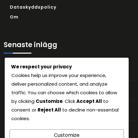
Dataskyddspolicy
Om
Senaste inlägg
We respect your privacy
Teamdynamik i 6-3-1-formationen:
Sammanhållning, kollektiv förståelse
Cookies help us improve your experience,
deliver personalized content, and analyze
Motståndaranalys för 6-3-1-formationen:
traffic. You can choose which cookies to allow
Förberedelse, sårbarhetsmålning
by clicking
Customize
. Click
Accept All
to
Lagarbete i 6-3-1-formationen:
consent or
Reject All
to decline non-essential
Spelarinteraktioner, gemensamt arbete
cookies.
Spelarkommunikation i 6-3-1 formationen:
Ledarskap, laganda
Customize