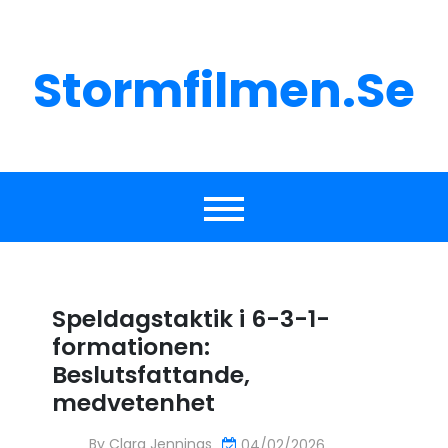
Skip
to
content
Stormfilmen.se
Speldagstaktik i 6-3-1-
formationen:
Beslutsfattande,
medvetenhet
By
Clara Jennings
04/02/2026