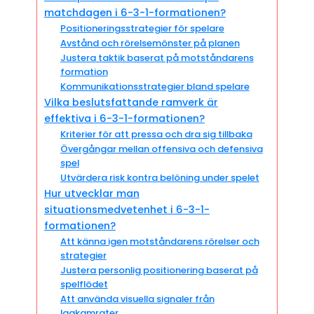
matchdagen i 6-3-1-formationen?
Positioneringsstrategier för spelare
Avstånd och rörelsemönster på planen
Justera taktik baserat på motståndarens
formation
Kommunikationsstrategier bland spelare
Vilka beslutsfattande ramverk är
effektiva i 6-3-1-formationen?
Kriterier för att pressa och dra sig tillbaka
Övergångar mellan offensiva och defensiva
spel
Utvärdera risk kontra belöning under spelet
Hur utvecklar man
situationsmedvetenhet i 6-3-1-
formationen?
Att känna igen motståndarens rörelser och
strategier
Justera personlig positionering baserat på
spelflödet
Att använda visuella signaler från
lagkamrater