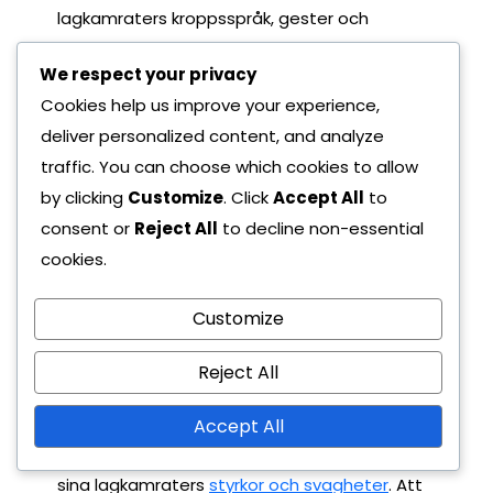
lagkamraters kroppsspråk, gester och
positionering för att förutse deras handlingar.
We respect your privacy
Till exempel kan en lagkamrat som pekar eller
Cookies help us improve your experience,
gestikulerar indikera vart de avser att röra sig
deliver personalized content, and analyze
eller passa bollen.
traffic. You can choose which cookies to allow
Effektiv kommunikation är avgörande, och
by clicking
Customize
. Click
Accept All
to
spelarna bör etablera icke-verbala signaler
consent or
Reject All
to decline non-essential
som kan användas under matcher. Enkla
cookies.
signaler, som att höja en hand för att indikera
beredskap för en passning eller att få
Customize
ögonkontakt innan ett spel, kan förbättra
Reject All
koordinationen och minska missförstånd på
planen.
Accept All
Dessutom bör spelarna vara medvetna om
sina lagkamraters
styrkor och svagheter
. Att